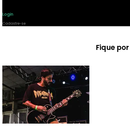
Login
Cadastre-se
Fique po