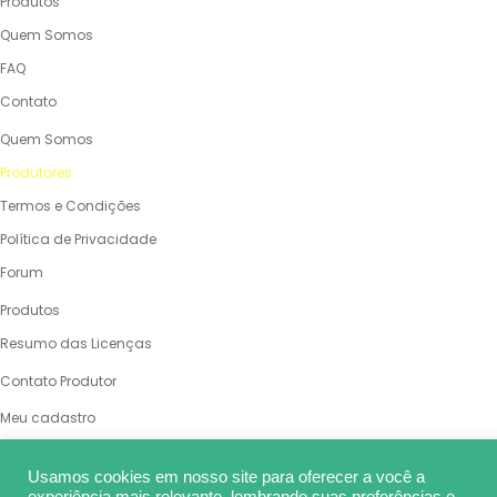
Produtos
Quem Somos
FAQ
Contato
QUEM SOMOS
Quem Somos
Produtores
Termos e Condições
Política de Privacidade
Forum
PRODUTOS
Produtos
Resumo das Licenças
VENDA SUAS OBRAS
Contato Produtor
MINHA CONTA
Meu cadastro
Meus pedidos
Usamos cookies em nosso site para oferecer a você a
Meu carrinho