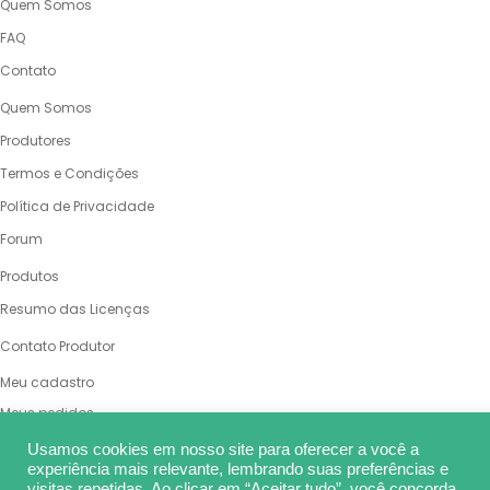
Quem Somos
FAQ
Contato
QUEM SOMOS
Quem Somos
Produtores
Termos e Condições
Política de Privacidade
Forum
PRODUTOS
Produtos
Resumo das Licenças
VENDA SUAS OBRAS
Contato Produtor
MINHA CONTA
Meu cadastro
Meus pedidos
Meu carrinho
Usamos cookies em nosso site para oferecer a você a
experiência mais relevante, lembrando suas preferências e
Endereço de cobrança
visitas repetidas. Ao clicar em “Aceitar tudo”, você concorda