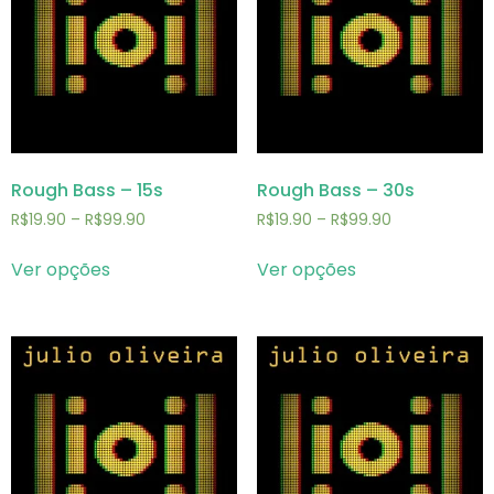
Rough Bass – 15s
Rough Bass – 30s
R$
19.90
–
R$
99.90
R$
19.90
–
R$
99.90
Ver opções
Ver opções