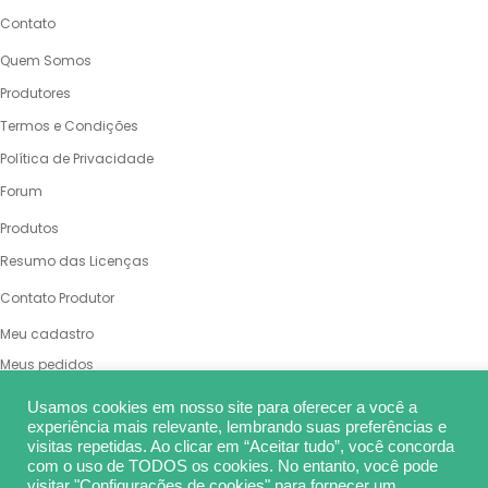
Contato
QUEM SOMOS
Quem Somos
Produtores
Termos e Condições
Política de Privacidade
Forum
PRODUTOS
Produtos
Resumo das Licenças
VENDA SUAS OBRAS
Contato Produtor
MINHA CONTA
Meu cadastro
Meus pedidos
Meu carrinho
Usamos cookies em nosso site para oferecer a você a
Endereço de cobrança
experiência mais relevante, lembrando suas preferências e
visitas repetidas. Ao clicar em “Aceitar tudo”, você concorda
Alterar senha
com o uso de TODOS os cookies. No entanto, você pode
REDES SOCIAIS
visitar "Configurações de cookies" para fornecer um