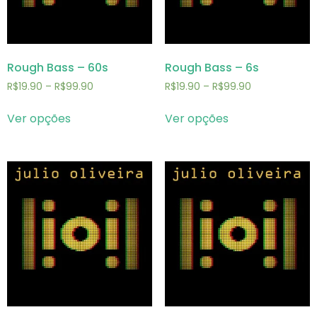
Rough Bass – 60s
Rough Bass – 6s
R$
19.90
–
R$
99.90
R$
19.90
–
R$
99.90
Ver opções
Ver opções