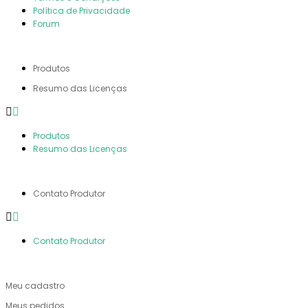
Política de Privacidade
Forum
PRODUTOS
Produtos
Resumo das Licenças
Produtos
Resumo das Licenças
VENDA SUAS OBRAS
Contato Produtor
Contato Produtor
MINHA CONTA
Meu cadastro
Meus pedidos