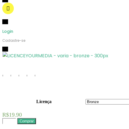
Login
Cadastre-se
Licença
R$
19.90
Comprar