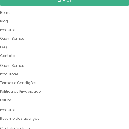
Enviar
NOSSO SITE
Home
Blog
Produtos
Quem Somos
FAQ
Contato
QUEM SOMOS
Quem Somos
Produtores
Termos e Condições
Política de Privacidade
Forum
PRODUTOS
Produtos
Resumo das Licenças
VENDA SUAS OBRAS
Contato Produtor