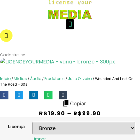
Login
Cadastre-se
Início
Mídias
Áudio
Produtores
Julio Oliveira
/
/
/
/
/ Wounded And Lost On
The Road – 60s
Copiar
R$
19.90
–
R$
99.90
Licença
Limpar