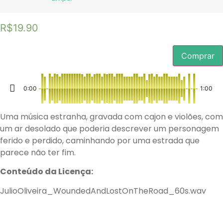
R$
19.90
Comprar
0:00
1:00
Uma música estranha, gravada com cajon e violões, com
um ar desolado que poderia descrever um personagem
ferido e perdido, caminhando por uma estrada que
parece não ter fim.
Conteúdo da Licença:
JulioOliveira_WoundedAndLostOnTheRoad_60s.wav