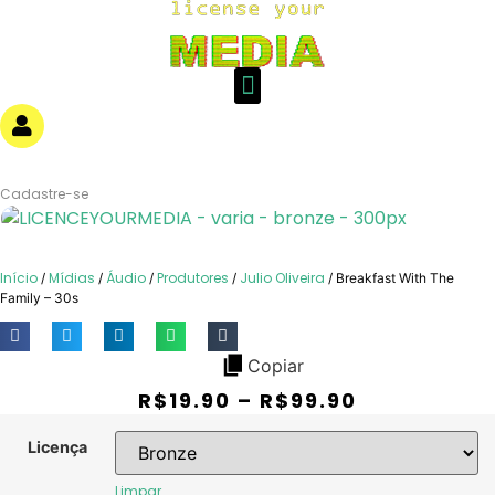
Login
Cadastre-se
Início
Mídias
Áudio
Produtores
Julio Oliveira
/
/
/
/
/ Breakfast With The
Family – 30s
Copiar
R$
19.90
–
R$
99.90
Licença
Limpar