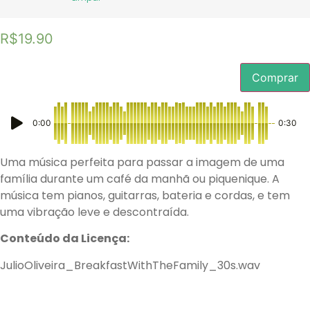
R$
19.90
Comprar
0:00
0:30
Uma música perfeita para passar a imagem de uma
família durante um café da manhã ou piquenique. A
música tem pianos, guitarras, bateria e cordas, e tem
uma vibração leve e descontraída.
Conteúdo da Licença:
JulioOliveira_BreakfastWithTheFamily_30s.wav